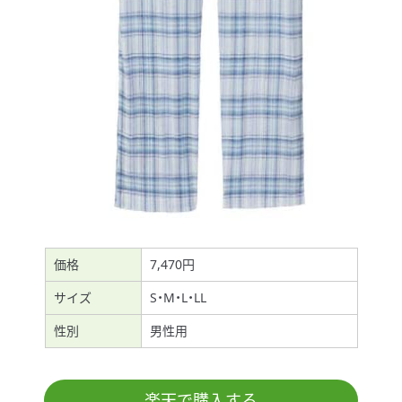
価格
7,470円
サイズ
S・M・L・LL
性別
男性用
楽天で購入する