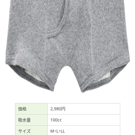
価格
2,980円
吸水量
100cc
サイズ
M・L・LL