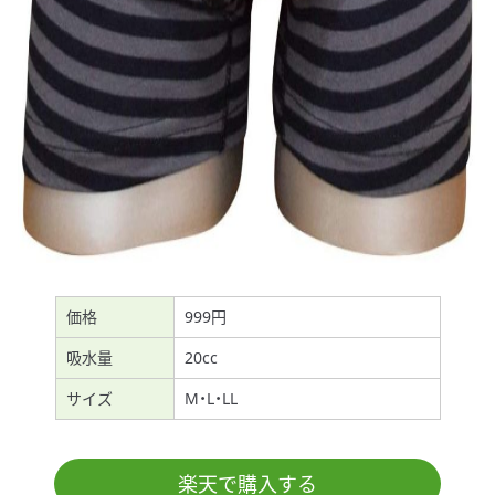
価格
999円
吸水量
20cc
サイズ
M・L・LL
楽天で購入する