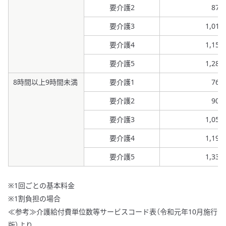
要介護2
873
要介護3
1,01
要介護4
1,15
要介護5
1,28
8時間以上9時間未満
要介護1
768
要介護2
908
要介護3
1,05
要介護4
1,19
要介護5
1,33
※1回ごとの基本料金
※1割負担の場合
≪参考≫介護給付費単位数等サービスコード表（令和元年10月施行
版）より