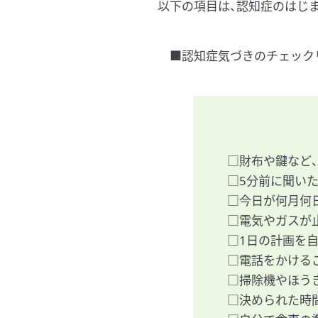
以下の項目は、認知症のはじ
■認知症気づきのチェック
□財布や鍵など
□5分前に聞い
□今日が何月何
□電気やガスが
□1日の計画を
□電話をかける
□掃除機やほう
□決められた時