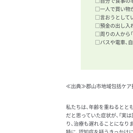
□自分で食事の
□一人で買い物
□言おうとして
□預金の出し入
□周りの人から
□バスや電車、
≪出典≫郡山市地域包括ケア
私たちは、年齢を重ねるとと
だと思っていた症状が、「実
り、治療も遅れることになり
特に、認知症を疑うきっかけに